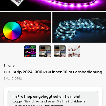
Zum
Briloner
Anfang
LED-Strip 2024-300 RGB innen 10 m Fernbedienung
der
SKU
1510492
Bildgalerie
springen
Im ProShop
eingeloggt
sehen Sie mehr!
Loggen Sie sich ein und sehen Sie Ihre
individuellen
Preise
mit bis zu 55% Markenrabatt.