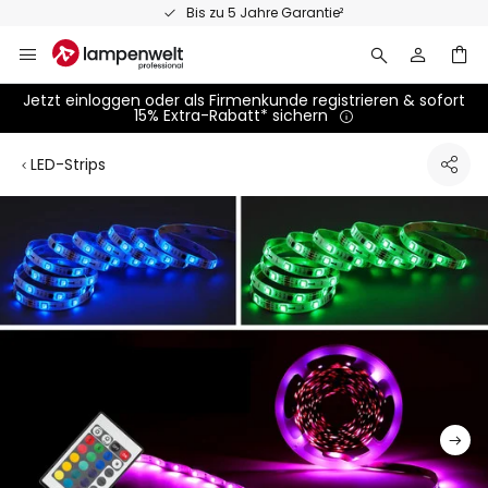
Zum
Bis zu 5 Jahre Garantie²
Inhalt
springen
Jetzt einloggen oder als Firmenkunde registrieren & sofort
15% Extra-Rabatt* sichern
LED-Strips
Zum
Ende
der
Bildgalerie
springen