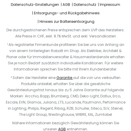
Datenschutz-Einstellungen
AGB
Datenschutz
Impressum
Entsorgungs- und Rückgabehinweis
Hinweis zur Batterieentsorgung
Die durchgestrichenen Preise entsprechen dem UVP des Herstellers.
Alle Preise in CHF, exkl. 8.1% MwSt. und exkl. Versandkosten
¹ Als registrierter Firmenkunde profitieren Sie bei uns von Anfang an
von einem hinterlegten Rabatt im Shop. Als Elektriker, Architekt &
Planer oder für Immobilienverwalter & Hausmeisterdienste erhalten
Sie je nach Bedarf zusätzlich individuelle Konditionen. Für weitere
Informationen sprechen Sie bitte mit Ihrem Kundenberater.
² Sofern der Hersteller eine
Garantie
auf die von uns verkauften
Produkte anbietet, erhalten Sie über die gesetzliche
Gewährleistungsfrist hinaus bis zu 5 Jahre Garantie auf folgende
Marken: Arcchio, Bopp, Brumberg, CMD, Deko-Light, Dotlux, Erco,
Escale, EVN, Glamox, Juliana, LTS, Lucande, Paulmann, Performance
in Lighting, Philips, Regent, Ribag, RZB, Schuller, Siteco, SLV, Steinel,
The Light Group, Westinghouse, WIBRE, XAL, Zumtobel
Nähere Informationen bezüglich Gewährleistung können Sie
unseren
AGB
entnehmen.