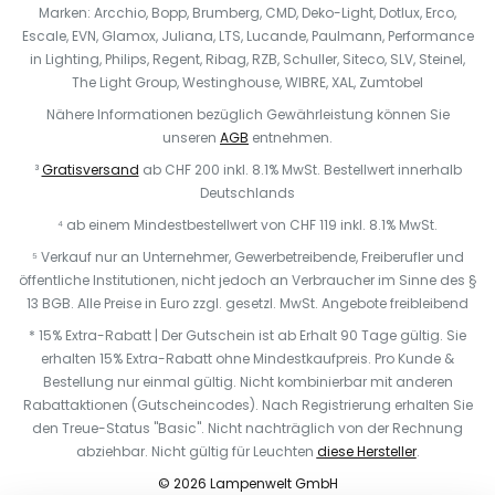
Marken: Arcchio, Bopp, Brumberg, CMD, Deko-Light, Dotlux, Erco,
Escale, EVN, Glamox, Juliana, LTS, Lucande, Paulmann, Performance
in Lighting, Philips, Regent, Ribag, RZB, Schuller, Siteco, SLV, Steinel,
The Light Group, Westinghouse, WIBRE, XAL, Zumtobel
Nähere Informationen bezüglich Gewährleistung können Sie
unseren
AGB
entnehmen.
³
Gratisversand
ab CHF 200 inkl. 8.1% MwSt. Bestellwert innerhalb
Deutschlands
⁴ ab einem Mindestbestellwert von CHF 119 inkl. 8.1% MwSt.
⁵ Verkauf nur an Unternehmer, Gewerbetreibende, Freiberufler und
öffentliche Institutionen, nicht jedoch an Verbraucher im Sinne des §
13 BGB. Alle Preise in Euro zzgl. gesetzl. MwSt. Angebote freibleibend
* 15% Extra-Rabatt | Der Gutschein ist ab Erhalt 90 Tage gültig. Sie
erhalten 15% Extra-Rabatt ohne Mindestkaufpreis. Pro Kunde &
Bestellung nur einmal gültig. Nicht kombinierbar mit anderen
Rabattaktionen (Gutscheincodes). Nach Registrierung erhalten Sie
den Treue-Status "Basic". Nicht nachträglich von der Rechnung
abziehbar. N
icht gültig für Leuchten
diese Hersteller
.
© 2026 Lampenwelt GmbH