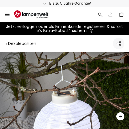
Zum
Persönliche Fachberatung
Inhalt
springen
Jetzt einloggen oder als Firmenkunde registrieren & sofort
15% Extra-Rabatt* sichern
Dekoleuchten
Zum
Ende
der
Bildgalerie
springen