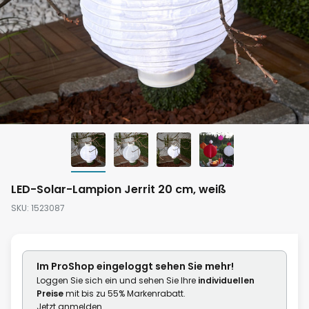
Zum
LED-Solar-Lampion Jerrit 20 cm, weiß
Anfang
SKU
1523087
der
Bildgalerie
springen
Im ProShop
eingeloggt
sehen Sie mehr!
Loggen Sie sich ein und sehen Sie Ihre
individuellen
Preise
mit bis zu 55% Markenrabatt.
Jetzt anmelden