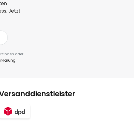
ten
ss. Jetzt
r finden oder
rklärung
.
Versanddienstleister