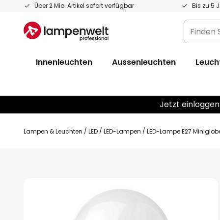
Zum
Über 2 Mio. Artikel sofort verfügbar
Bis zu 5 
Inhalt
Finden
springen
Sie
Ihre
Innenleuchten
Aussenleuchten
Leuch
Leuchte...
Jetzt einloggen
Lampen & Leuchten
LED
LED-Lampen
LED-Lampe E27 Miniglob
Zum
Ende
der