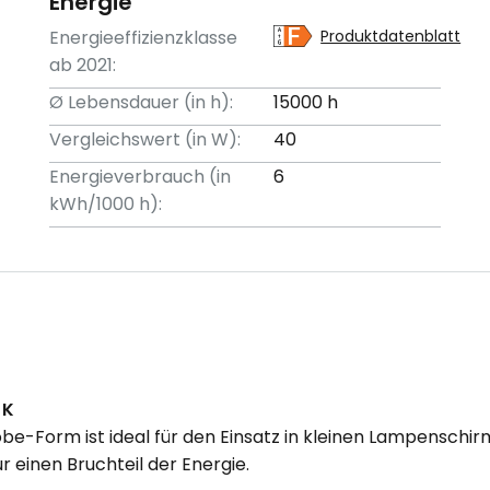
Energie
Energieeffizienzklasse
Produktdatenblatt
ab 2021:
Ø Lebensdauer (in h):
15000 h
Vergleichswert (in W):
40
Energieverbrauch (in
6
kWh/1000 h):
 K
-Form ist ideal für den Einsatz in kleinen Lampenschirmen.
 einen Bruchteil der Energie.