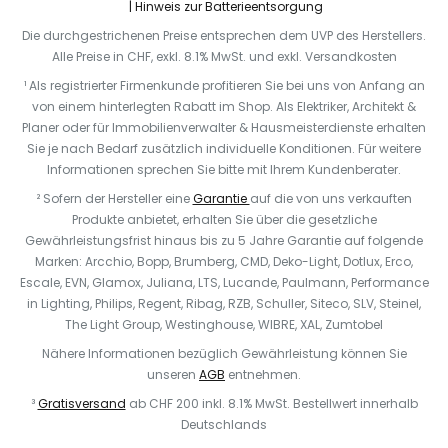
Hinweis zur Batterieentsorgung
Die durchgestrichenen Preise entsprechen dem UVP des Herstellers.
Alle Preise in CHF, exkl. 8.1% MwSt. und exkl. Versandkosten
¹ Als registrierter Firmenkunde profitieren Sie bei uns von Anfang an
von einem hinterlegten Rabatt im Shop. Als Elektriker, Architekt &
Planer oder für Immobilienverwalter & Hausmeisterdienste erhalten
Sie je nach Bedarf zusätzlich individuelle Konditionen. Für weitere
Informationen sprechen Sie bitte mit Ihrem Kundenberater.
² Sofern der Hersteller eine
Garantie
auf die von uns verkauften
Produkte anbietet, erhalten Sie über die gesetzliche
Gewährleistungsfrist hinaus bis zu 5 Jahre Garantie auf folgende
Marken: Arcchio, Bopp, Brumberg, CMD, Deko-Light, Dotlux, Erco,
Escale, EVN, Glamox, Juliana, LTS, Lucande, Paulmann, Performance
in Lighting, Philips, Regent, Ribag, RZB, Schuller, Siteco, SLV, Steinel,
The Light Group, Westinghouse, WIBRE, XAL, Zumtobel
Nähere Informationen bezüglich Gewährleistung können Sie
unseren
AGB
entnehmen.
³
Gratisversand
ab CHF 200 inkl. 8.1% MwSt. Bestellwert innerhalb
Deutschlands