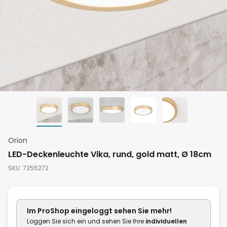
Zum
Orion
Anfang
LED-Deckenleuchte Vika, rund, gold matt, Ø 18cm
der
SKU
7255272
Bildgalerie
springen
Im ProShop
eingeloggt
sehen Sie mehr!
Loggen Sie sich ein und sehen Sie Ihre
individuellen