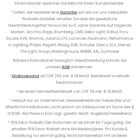
Informationen sprechen Sie bitte mit Ihrem Kundenberater.
² Sofern der Hersteller eine
Garantie
auf die von uns verkauften
Produkte anbietet, erhalten Sie über die gesetzliche
Gewährleistungsfrist hinaus bis zu 5 Jahre Garantie auf folgende
Marken: Arcchio, Bopp, Brumberg, CMD, Deko-Light, Dotlux, Erco,
Escale, EVN, Glamox, Juliana, LTS, Lucande, Paulmann, Performance
in Lighting, Philips, Regent, Ribag, RZB, Schuller, Siteco, SLV, Steinel,
The Light Group, Westinghouse, WIBRE, XAL, Zumtobel
Nähere Informationen bezüglich Gewährleistung können Sie
unseren
AGB
entnehmen.
³
Gratisversand
ab CHF 200 inkl. 8.1% MwSt. Bestellwert innerhalb
Deutschlands
⁴ ab einem Mindestbestellwert von CHF 119 inkl. 8.1% MwSt.
⁵ Verkauf nur an Unternehmer, Gewerbetreibende, Freiberufler und
öffentliche Institutionen, nicht jedoch an Verbraucher im Sinne des §
13 BGB. Alle Preise in Euro zzgl. gesetzl. MwSt. Angebote freibleibend
* 15% Extra-Rabatt | Der Gutschein ist ab Erhalt 90 Tage gültig. Sie
erhalten 15% Extra-Rabatt ohne Mindestkaufpreis. Pro Kunde &
Bestellung nur einmal gültig. Nicht kombinierbar mit anderen