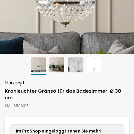
Zum
Markslöjd
Anfang
Kronleuchter Gränsö für das Badezimmer, Ø 30
der
cm
Bildgalerie
SKU
6506316
springen
Im ProShop
eingeloggt
sehen Sie mehr!