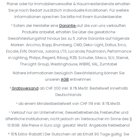
Planer oder für Immobilienverwalter & Hausmeisterdienste erhalten
Sie je nach Bedarf zusätzlich individuelle Konditionen. Für weitere
Informationen sprechen Sie bitte mit Ihrem Kundenberater.
² Sofern der Hersteller eine
Garantie
auf die von uns verkauften
Produkte anbietet, erhalten Sie über die gesetzliche
Gewährleistungsfrist hinaus bis zu 5 Jahre Garantie auf folgende
Marken: Arcchio, Bopp, Brumberg, CMD, Deko-Light, Dotlux, Erco,
Escale, EVN, Glamox, Juliana, LTS, Lucande, Paulmann, Performance
in Lighting, Philips, Regent, Ribag, RZB, Schuller, Siteco, SLV, Steinel,
The Light Group, Westinghouse, WIBRE, XAL, Zumtobel
Nähere Informationen bezüglich Gewährleistung können Sie
unseren
AGB
entnehmen.
³
Gratisversand
ab CHF 200 inkl. 8.1% MwSt. Bestellwert innerhalb
Deutschlands
⁴ ab einem Mindestbestellwert von CHF 119 inkl. 8.1% MwSt.
⁵ Verkauf nur an Unternehmer, Gewerbetreibende, Freiberufler und
öffentliche Institutionen, nicht jedoch an Verbraucher im Sinne des §
13 BGB. Alle Preise in Euro zzgl. gesetzl. MwSt. Angebote freibleibend
* 15% Extra-Rabatt | Der Gutschein ist ab Erhalt 90 Tage gültig. Sie