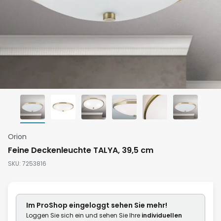
Zum
Orion
Anfang
Feine Deckenleuchte TALYA, 39,5 cm
der
SKU
7253816
Bildgalerie
springen
Im ProShop
eingeloggt
sehen Sie mehr!
Loggen Sie sich ein und sehen Sie Ihre
individuellen