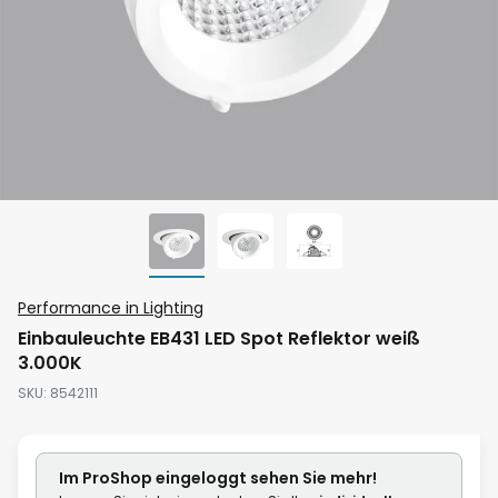
Zum
Performance in Lighting
Anfang
Einbauleuchte EB431 LED Spot Reflektor weiß
der
3.000K
Bildgalerie
SKU
8542111
springen
Im ProShop
eingeloggt
sehen Sie mehr!