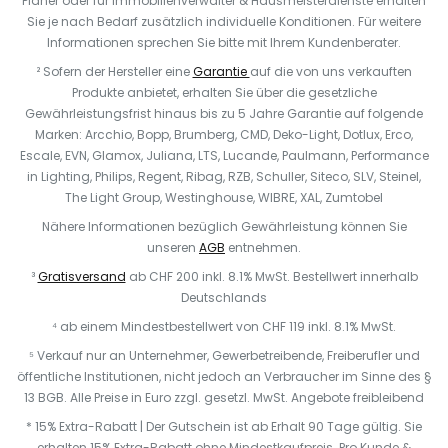
Planer oder für Immobilienverwalter & Hausmeisterdienste erhalten
Sie je nach Bedarf zusätzlich individuelle Konditionen. Für weitere
Informationen sprechen Sie bitte mit Ihrem Kundenberater.
² Sofern der Hersteller eine
Garantie
auf die von uns verkauften
Produkte anbietet, erhalten Sie über die gesetzliche
Gewährleistungsfrist hinaus bis zu 5 Jahre Garantie auf folgende
Marken: Arcchio, Bopp, Brumberg, CMD, Deko-Light, Dotlux, Erco,
Escale, EVN, Glamox, Juliana, LTS, Lucande, Paulmann, Performance
in Lighting, Philips, Regent, Ribag, RZB, Schuller, Siteco, SLV, Steinel,
The Light Group, Westinghouse, WIBRE, XAL, Zumtobel
Nähere Informationen bezüglich Gewährleistung können Sie
unseren
AGB
entnehmen.
³
Gratisversand
ab CHF 200 inkl. 8.1% MwSt. Bestellwert innerhalb
Deutschlands
⁴ ab einem Mindestbestellwert von CHF 119 inkl. 8.1% MwSt.
⁵ Verkauf nur an Unternehmer, Gewerbetreibende, Freiberufler und
öffentliche Institutionen, nicht jedoch an Verbraucher im Sinne des §
13 BGB. Alle Preise in Euro zzgl. gesetzl. MwSt. Angebote freibleibend
* 15% Extra-Rabatt | Der Gutschein ist ab Erhalt 90 Tage gültig. Sie
erhalten 15% Extra-Rabatt ohne Mindestkaufpreis. Pro Kunde &