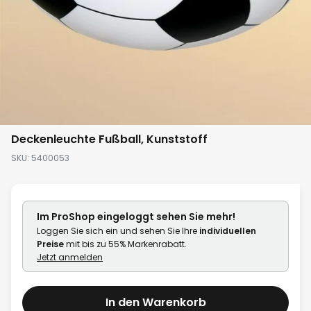
Zum
Deckenleuchte Fußball, Kunststoff
Anfang
SKU
5400053
der
Bildgalerie
springen
Im ProShop
eingeloggt
sehen Sie mehr!
Loggen Sie sich ein und sehen Sie Ihre
individuellen
Preise
mit bis zu 55% Markenrabatt.
Jetzt anmelden
In den Warenkorb