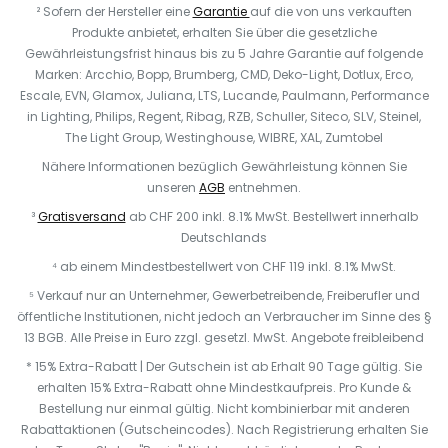
² Sofern der Hersteller eine
Garantie
auf die von uns verkauften
Produkte anbietet, erhalten Sie über die gesetzliche
Gewährleistungsfrist hinaus bis zu 5 Jahre Garantie auf folgende
Marken: Arcchio, Bopp, Brumberg, CMD, Deko-Light, Dotlux, Erco,
Escale, EVN, Glamox, Juliana, LTS, Lucande, Paulmann, Performance
in Lighting, Philips, Regent, Ribag, RZB, Schuller, Siteco, SLV, Steinel,
The Light Group, Westinghouse, WIBRE, XAL, Zumtobel
Nähere Informationen bezüglich Gewährleistung können Sie
unseren
AGB
entnehmen.
³
Gratisversand
ab CHF 200 inkl. 8.1% MwSt. Bestellwert innerhalb
Deutschlands
⁴ ab einem Mindestbestellwert von CHF 119 inkl. 8.1% MwSt.
⁵ Verkauf nur an Unternehmer, Gewerbetreibende, Freiberufler und
öffentliche Institutionen, nicht jedoch an Verbraucher im Sinne des §
13 BGB. Alle Preise in Euro zzgl. gesetzl. MwSt. Angebote freibleibend
* 15% Extra-Rabatt | Der Gutschein ist ab Erhalt 90 Tage gültig. Sie
erhalten 15% Extra-Rabatt ohne Mindestkaufpreis. Pro Kunde &
Bestellung nur einmal gültig. Nicht kombinierbar mit anderen
Rabattaktionen (Gutscheincodes). Nach Registrierung erhalten Sie