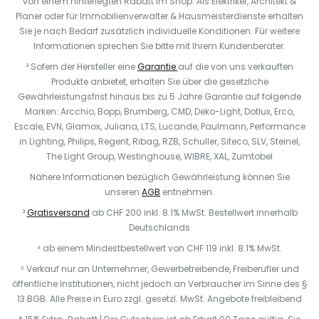
von einem hinterlegten Rabatt im Shop. Als Elektriker, Architekt &
Planer oder für Immobilienverwalter & Hausmeisterdienste erhalten
Sie je nach Bedarf zusätzlich individuelle Konditionen. Für weitere
Informationen sprechen Sie bitte mit Ihrem Kundenberater.
² Sofern der Hersteller eine
Garantie
auf die von uns verkauften
Produkte anbietet, erhalten Sie über die gesetzliche
Gewährleistungsfrist hinaus bis zu 5 Jahre Garantie auf folgende
Marken: Arcchio, Bopp, Brumberg, CMD, Deko-Light, Dotlux, Erco,
Escale, EVN, Glamox, Juliana, LTS, Lucande, Paulmann, Performance
in Lighting, Philips, Regent, Ribag, RZB, Schuller, Siteco, SLV, Steinel,
The Light Group, Westinghouse, WIBRE, XAL, Zumtobel
Nähere Informationen bezüglich Gewährleistung können Sie
unseren
AGB
entnehmen.
³
Gratisversand
ab CHF 200 inkl. 8.1% MwSt. Bestellwert innerhalb
Deutschlands
⁴ ab einem Mindestbestellwert von CHF 119 inkl. 8.1% MwSt.
⁵ Verkauf nur an Unternehmer, Gewerbetreibende, Freiberufler und
öffentliche Institutionen, nicht jedoch an Verbraucher im Sinne des §
13 BGB. Alle Preise in Euro zzgl. gesetzl. MwSt. Angebote freibleibend