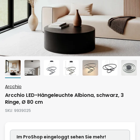
Zum
Arcchio
Anfang
Arcchio LED-Hängeleuchte Albiona, schwarz, 3
der
Ringe, Ø 80 cm
Bildgalerie
SKU
9939025
springen
Im ProShop
eingeloggt
sehen Sie mehr!