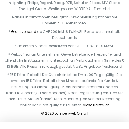
in Lighting, Philips, Regent, Ribag, RZB, Schuller, Siteco, SLV, Steinel,
The Light Group, Westinghouse, WIBRE, XAL, Zumtobel
Nähere Informationen bezüglich Gewährleistung können Sie
unseren
AGB
entnehmen.
³
Gratisversand
ab CHF 200 inkl. 8.1% MwSt. Bestellwert innerhalb
Deutschlands
⁴ ab einem Mindestbestellwert von CHF 119 inkl. 8.1% MwSt.
⁵ Verkauf nur an Unternehmer, Gewerbetreibende, Freiberufler und
öffentliche Institutionen, nicht jedoch an Verbraucher im Sinne des §
13 BGB. Alle Preise in Euro zzgl. gesetzl. MwSt. Angebote freibleibend
* 15% Extra-Rabatt | Der Gutschein ist ab Erhalt 90 Tage gültig. Sie
erhalten 15% Extra-Rabatt ohne Mindestkaufpreis. Pro Kunde &
Bestellung nur einmal gültig. Nicht kombinierbar mit anderen
Rabattaktionen (Gutscheincodes). Nach Registrierung erhalten Sie
den Treue-Status "Basic". Nicht nachträglich von der Rechnung
abziehbar. N
icht gültig für Leuchten
diese Hersteller
.
© 2026 Lampenwelt GmbH