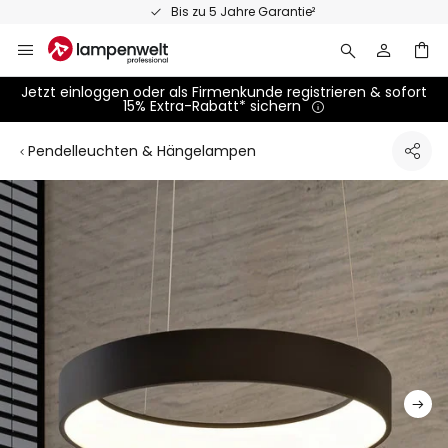
Zum
Bis zu 5 Jahre Garantie²
Inhalt
springen
Jetzt einloggen oder als Firmenkunde registrieren & sofort
15% Extra-Rabatt* sichern
Pendelleuchten & Hängelampen
Zum
Ende
der
Bildgalerie
springen