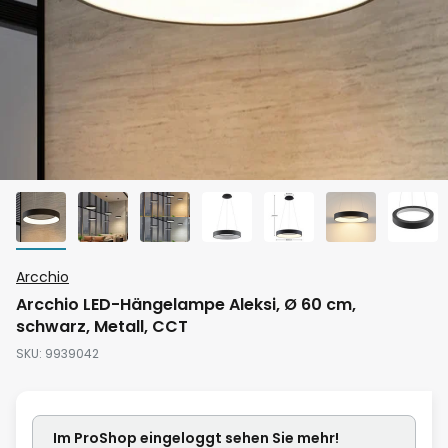
Zum
Arcchio
Anfang
Arcchio LED-Hängelampe Aleksi, Ø 60 cm,
der
schwarz, Metall, CCT
Bildgalerie
SKU
9939042
springen
Im ProShop
eingeloggt
sehen Sie mehr!