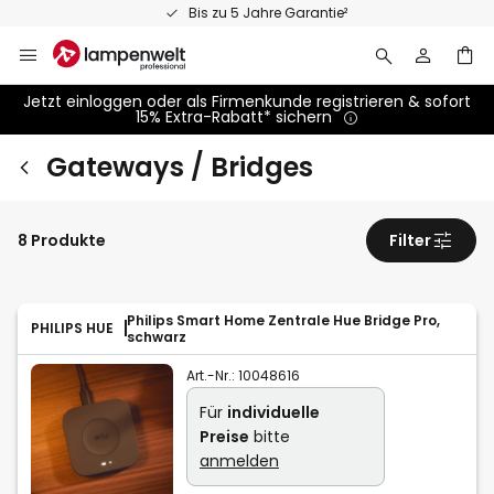
Zum
Bis zu 5 Jahre Garantie²
Inhalt
springen
Jetzt einloggen oder als Firmenkunde registrieren & sofort
15% Extra-Rabatt* sichern
Gateways / Bridges
8 Produkte
Filter
Philips Smart Home Zentrale Hue Bridge Pro,
PHILIPS HUE
schwarz
Art.-Nr.:
10048616
Für
individuelle
Preise
bitte
anmelden