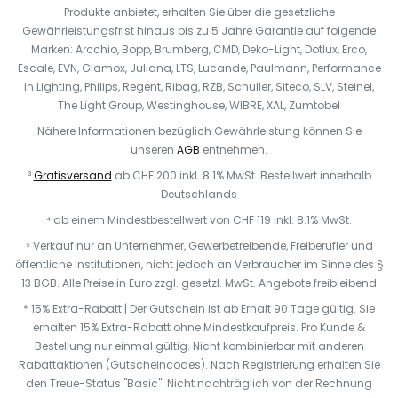
Produkte anbietet, erhalten Sie über die gesetzliche
Gewährleistungsfrist hinaus bis zu 5 Jahre Garantie auf folgende
Marken: Arcchio, Bopp, Brumberg, CMD, Deko-Light, Dotlux, Erco,
Escale, EVN, Glamox, Juliana, LTS, Lucande, Paulmann, Performance
in Lighting, Philips, Regent, Ribag, RZB, Schuller, Siteco, SLV, Steinel,
The Light Group, Westinghouse, WIBRE, XAL, Zumtobel
Nähere Informationen bezüglich Gewährleistung können Sie
unseren
AGB
entnehmen.
³
Gratisversand
ab CHF 200 inkl. 8.1% MwSt. Bestellwert innerhalb
Deutschlands
⁴ ab einem Mindestbestellwert von CHF 119 inkl. 8.1% MwSt.
⁵ Verkauf nur an Unternehmer, Gewerbetreibende, Freiberufler und
öffentliche Institutionen, nicht jedoch an Verbraucher im Sinne des §
13 BGB. Alle Preise in Euro zzgl. gesetzl. MwSt. Angebote freibleibend
* 15% Extra-Rabatt | Der Gutschein ist ab Erhalt 90 Tage gültig. Sie
erhalten 15% Extra-Rabatt ohne Mindestkaufpreis. Pro Kunde &
Bestellung nur einmal gültig. Nicht kombinierbar mit anderen
Rabattaktionen (Gutscheincodes). Nach Registrierung erhalten Sie
den Treue-Status "Basic". Nicht nachträglich von der Rechnung