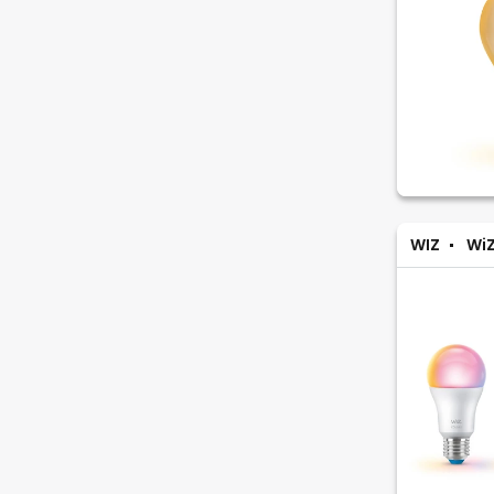
WIZ
WiZ