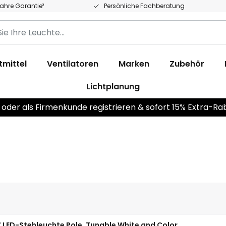
Jahre Garantie²
Persönliche Fachberatung
tmittel
Ventilatoren
Marken
Zubehör
Lichtplanung
 oder als Firmenkunde registrieren & sofort 15% Extra-Ra
 LED-Stehleuchte Pole, Tunable White and Color