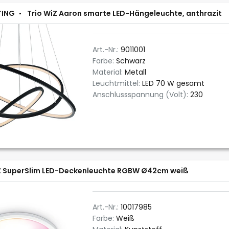
TING
Trio WiZ Aaron smarte LED-Hängeleuchte, anthrazit
Art.-Nr.:
9011001
Farbe:
Schwarz
Material:
Metall
Leuchtmittel:
LED 70 W gesamt
Anschlussspannung (Volt):
230
Z SuperSlim LED-Deckenleuchte RGBW Ø42cm weiß
Art.-Nr.:
10017985
Farbe:
Weiß