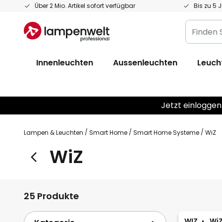
Zum
Über 2 Mio. Artikel sofort verfügbar
Bis zu 5 
Inhalt
Finden
springen
Sie
Ihre
Innenleuchten
Aussenleuchten
Leuch
Leuchte...
Jetzt einloggen
Lampen & Leuchten
Smart Home
Smart Home Systeme
WiZ
WiZ
25 Produkte
WIZ
WiZ