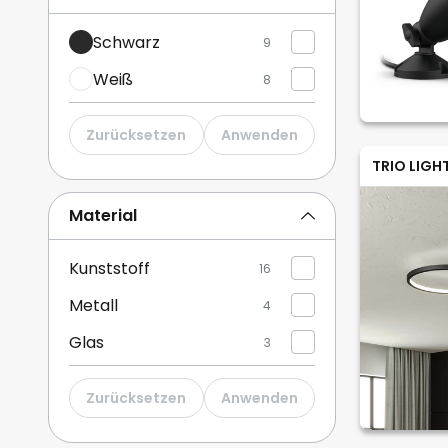
Schwarz
9
Mehr anzeigen
Weiß
8
Zurücksetzen
Anwenden
TRIO LIGH
Material
Kunststoff
16
Metall
4
Glas
3
Zurücksetzen
Anwenden