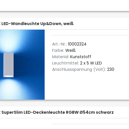
Z LED-Wandleuchte Up&Down, weiß
Art.-Nr.:
10002324
Farbe:
Weiß
Material:
Kunststoff
Leuchtmittel:
2 x 5 W LED
Anschlussspannung (Volt):
230
Z SuperSlim LED-Deckenleuchte RGBW Ø54cm schwarz