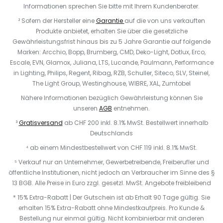
Informationen sprechen Sie bitte mit Ihrem Kundenberater.
² Sofern der Hersteller eine
Garantie
auf die von uns verkauften
Produkte anbietet, erhalten Sie über die gesetzliche
Gewährleistungsfrist hinaus bis zu 5 Jahre Garantie auf folgende
Marken: Arcchio, Bopp, Brumberg, CMD, Deko-Light, Dotlux, Erco,
Escale, EVN, Glamox, Juliana, LTS, Lucande, Paulmann, Performance
in Lighting, Philips, Regent, Ribag, RZB, Schuller, Siteco, SLV, Steinel,
The Light Group, Westinghouse, WIBRE, XAL, Zumtobel
Nähere Informationen bezüglich Gewährleistung können Sie
unseren
AGB
entnehmen.
³
Gratisversand
ab CHF 200 inkl. 8.1% MwSt. Bestellwert innerhalb
Deutschlands
⁴ ab einem Mindestbestellwert von CHF 119 inkl. 8.1% MwSt.
⁵ Verkauf nur an Unternehmer, Gewerbetreibende, Freiberufler und
öffentliche Institutionen, nicht jedoch an Verbraucher im Sinne des §
13 BGB. Alle Preise in Euro zzgl. gesetzl. MwSt. Angebote freibleibend
* 15% Extra-Rabatt | Der Gutschein ist ab Erhalt 90 Tage gültig. Sie
erhalten 15% Extra-Rabatt ohne Mindestkaufpreis. Pro Kunde &
Bestellung nur einmal gültig. Nicht kombinierbar mit anderen