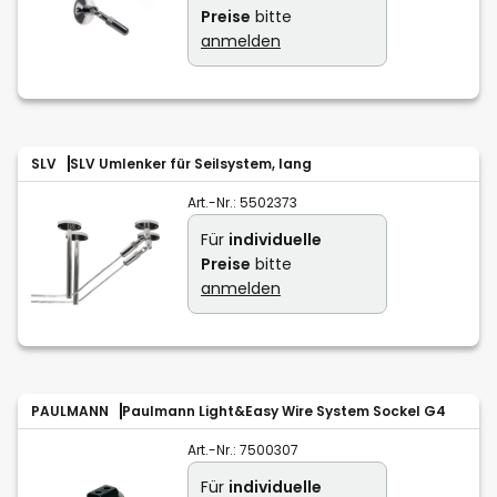
Preise
bitte
anmelden
SLV
SLV Umlenker für Seilsystem, lang
Art.-Nr.:
5502373
Für
individuelle
Preise
bitte
anmelden
PAULMANN
Paulmann Light&Easy Wire System Sockel G4
Art.-Nr.:
7500307
Für
individuelle