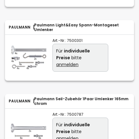
Paulmann Light&Easy Spann-Montageset
PAULMANN
Umlenker
Art.-Nr.:
7500301
Für
individuelle
Preise
bitte
anmelden
Paulmann Seil-Zubehör 1Paar Umlenker 165mm
PAULMANN
chrom
Art.-Nr.:
7500787
Für
individuelle
Preise
bitte
anmelden