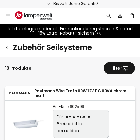
Zum
Bis zu 5 Jahre Garantie²
Inhalt
springen
Jetzt einloggen oder als Firmenkunde registrieren & sofort
15% Extra-Rabatt* sichern
Zubehör Seilsysteme
18 Produkte
Filter
Paulmann Wire Trafo 60W 12V DC 60VA chrom
PAULMANN
matt
Art.-Nr.:
7602599
Für
individuelle
Preise
bitte
anmelden