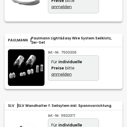
Preise
bitte
anmelden
Paulmann Light&Easy Wire System Seilklotz,
PAULMANN
2er-Set
Art.-Nr.:
7500306
Für
individuelle
Preise
bitte
anmelden
SLV
SLV Wandhalter f. Seilsytem inkl. Spannvorrichtung
Art.-Nr.:
5502371
Für
individuelle