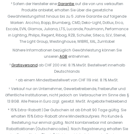
² Sofern der Hersteller eine
Garantie
auf die von uns verkauften
Produkte anbietet, erhalten Sie über die gesetzliche
Gewährleistungsfrist hinaus bis zu 5 Jahre Garantie auf folgende
Marken: Arcchio, Bopp, Brumberg, CMD, Deko-Light, Dotlux, Erco,
Escale, EVN, Glamox, Juliana, LTS, Lucande, Paulmann, Performance
in Lighting, Philips, Regent, Ribag, RZB, Schuller, Siteco, SLV, Steinel,
The Light Group, Westinghouse, WIBRE, XAL, Zumtobel
Nähere Informationen bezüglich Gewährleistung können Sie
unseren
AGB
entnehmen.
³
Gratisversand
ab CHF 200 inkl. 8.1% MwSt. Bestellwert innerhalb
Deutschlands
⁴ ab einem Mindestbestellwert von CHF 119 inkl. 8.1% MwSt.
⁵ Verkauf nur an Unternehmer, Gewerbetreibende, Freiberufler und
öffentliche Institutionen, nicht jedoch an Verbraucher im Sinne des §
13 BGB. Alle Preise in Euro zzgl. gesetzl. MwSt. Angebote freibleibend
* 15% Extra-Rabatt | Der Gutschein ist ab Erhalt 90 Tage gültig. Sie
erhalten 15% Extra-Rabatt ohne Mindestkaufpreis. Pro Kunde &
Bestellung nur einmal gültig. Nicht kombinierbar mit anderen
Rabattaktionen (Gutscheincodes). Nach Registrierung erhalten Sie