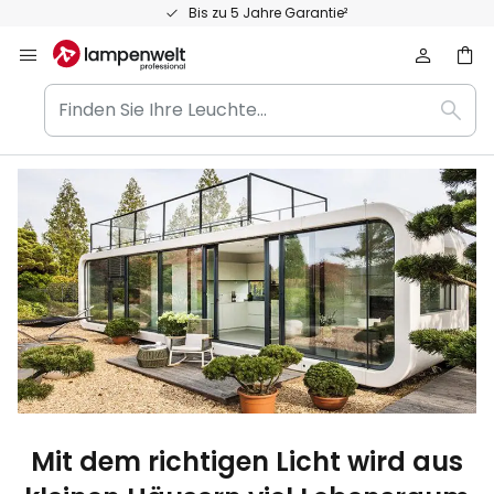
Zum
Bis zu 5 Jahre Garantie²
Inhalt
springen
Finden
Such
Sie
Ihre
Leuchte...
Mit dem richtigen Licht wird aus